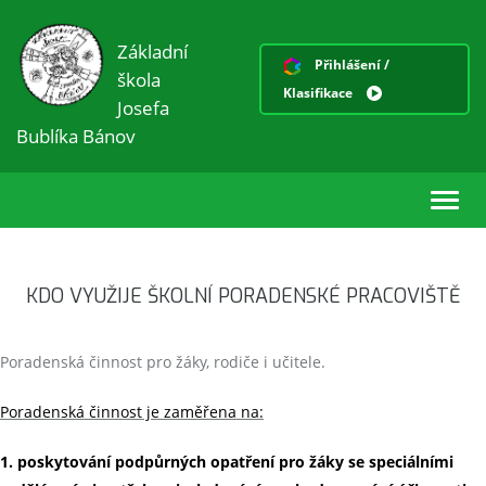
Základní
Přihlášení /
škola
Klasifikace
Josefa
Bublíka Bánov
Toggl
navig
KDO VYUŽIJE ŠKOLNÍ PORADENSKÉ PRACOVIŠTĚ
Poradenská činnost pro žáky, rodiče i učitele.
Poradenská činnost je zaměřena na:
1. poskytování podpůrných opatření pro žáky se speciálními