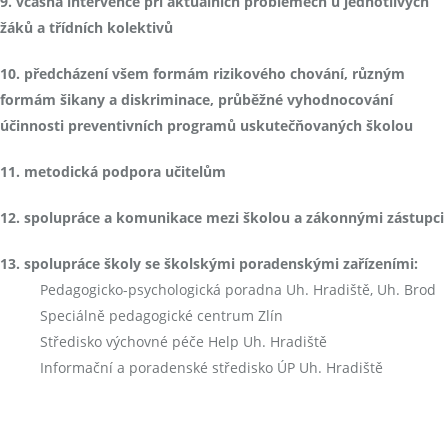
9. včasná intervence při aktuálních problémech u jednotlivých
žáků a třídních kolektivů
10. předcházení všem formám rizikového chování, různým
formám šikany a diskriminace, průběžné vyhodnocování
účinnosti preventivních programů uskutečňovaných školou
11. metodická podpora učitelům
12. spolupráce a komunikace mezi školou a zákonnými zástupci
13. spolupráce školy se školskými poradenskými zařízeními:
Pedagogicko-psychologická poradna Uh. Hradiště, Uh. Brod
Speciálně pedagogické centrum Zlín
Středisko výchovné péče Help Uh. Hradiště
Informační a poradenské středisko ÚP Uh. Hradiště