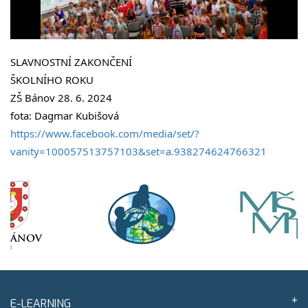
SLAVNOSTNÍ ZAKONČENÍ 
ŠKOLNÍHO ROKU 
ZŠ Bánov 28. 6. 2024
fota: Dagmar Kubišová 
https://www.facebook.com/media/set/?
vanity=100057513757103&set=a.938274624766321
E-LEARNING