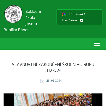
Základní
Přihlášení /
škola
Klasifikace
Josefa
Bublíka Bánov
Toggl
navig
SLAVNOSTNÍ ZAKONČENÍ ŠKOLNÍHO ROKU
2023/24
28. 06
2024